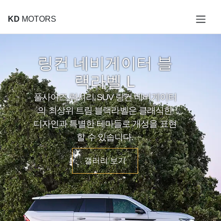
KD
MOTORS
링컨 네비게이터 블
랙라벨 L
풀사이즈 럭셔리 SUV 링컨 네비게이터
의 최상위 트림 블랙라벨은 클래식한
디자인과 특별한 테마들로 개성을 표현
할 수 있습니다.
갤러리 보기