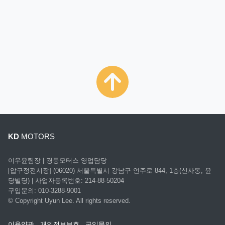
KD
MOTORS
이우윤팀장 | 경동모터스 영업담당
[압구정전시장] (06020) 서울특별시 강남구 언주로 844, 1층(신사동, 윤
당빌딩) | 사업자등록번호: 214-88-50204
구입문의: 010-3288-9001
© Copyright
Uyun Lee. All rights reserved.
이용약관
개인정보보호
구입문의